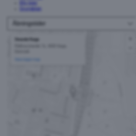
Bliv lejer
Grundplan
Åbningstider
+
Strædet Køge
Rådhusstrædet 7e, 4600 Køge,
−
Denmark
View larger map