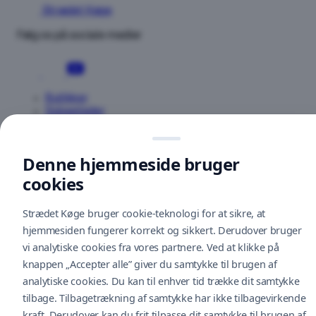
Strædet Køge
Følg os på sociale medier
Butikker
Spisesteder
Nyheder
Tilbud
Om os
Denne hjemmeside bruger
Kontakt os
cookies
Åbningstider
Parkering
Strædet Køge bruger cookie-teknologi for at sikre, at
Gavekort
hjemmesiden fungerer korrekt og sikkert. Derudover bruger
Find vej
Tilbagemeldinger
vi analytiske cookies fra vores partnere. Ved at klikke på
Bliv lejer
knappen „Accepter alle” giver du samtykke til brugen af
U
Cookiepolitik
analytiske cookies. Du kan til enhver tid trække dit samtykke
tilbage. Tilbagetrækning af samtykke har ikke tilbagevirkende
M
Cityconportal
kraft. Derudover kan du frit tilpasse dit samtykke til brugen af