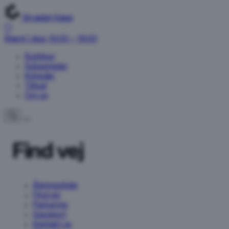
Strædet Køge
Åbent i dag: 10:00 – 19:00
Butikker
Spisesteder
Nyheder
Tilbud
Om os
Find vej
Åbningstider
Find vej
Parkering
Gavekort
Kontakt os