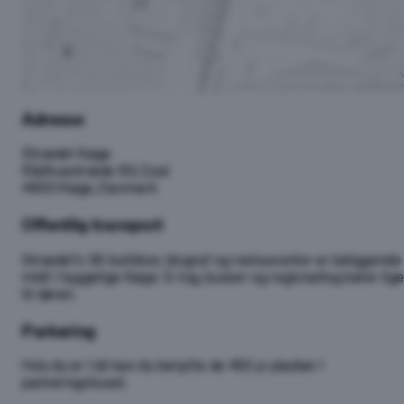
Leaflet
|
©
OpenStreetMap
contributor
Adresse
Strædet Køge
Rådhusstræde 8G 2.sal
4600 Køge, Danmark
Offentlig transport
Strædet’s 36 butikker, biograf og restauranter er beliggende
midt i hyggelige Køge. S-tog, busser og regionaltog kører lig
til døren.
Parkering
Hvis du er i bil kan du benytte de 450 p-pladser i
parkeringshuset.