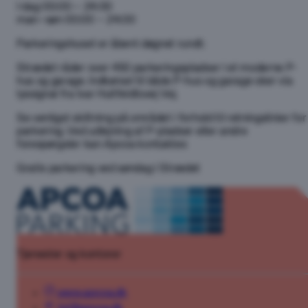
I dag
00:00 – 24:00
man–søn
00:00 – 24:00
Parkeringshuset er åbent døgnet rundt:
Strædet råder over 450 parkeringspladser i et moderne P-
hus og garage. Indkørsel til både P-hus og garage sker via
lyssignal fra Ivar Huitfeldtsvej Vej.
Se venligst skiltning på området i forhold til retningslinier for
parkering. Ved udlejning af P-pladser eller andre
forespørgsler kan Apcoa kontaktes
Gratis parkering ved søndag i Strædet
Tjenester og kontorer
www.apcoa.dk