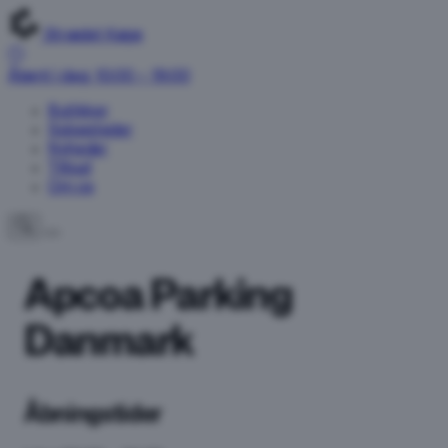
Strædet Køge
Åbent i dag: 10:00 – 19:00
Butikker
Spisesteder
Nyheder
Tilbud
Om os
Apcoa Parking
Danmark
Åbningstider