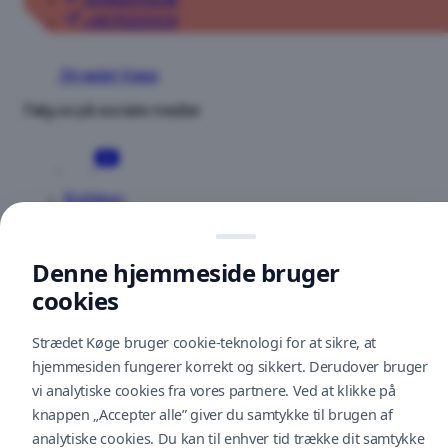
tsl@apcoa.dk
+4570231331
Tilbage
Strædet Køge
Søg...
Følg os på sociale medier
Floor 1
Floor 2
Floor 3
Floor 4
7-
I
eleven
DAG
Floor
1
Butikker
Vis
Spisesteder
butik
Apcoa
Nyheder
Parking
Tilbud
Denne hjemmeside bruger
Danmark
Om os
—
cookies
Kontakt os
Coop
Åbningstider
Strædet Køge bruger cookie-teknologi for at sikre, at
365
Parkering
discount
hjemmesiden fungerer korrekt og sikkert. Derudover bruger
Gavekort
Floor
vi analytiske cookies fra vores partnere. Ved at klikke på
Find vej
1
Tilbagemeldinger
knappen „Accepter alle” giver du samtykke til brugen af
U
Bliv lejer
analytiske cookies. Du kan til enhver tid trække dit samtykke
Deichmann
Cookiepolitik