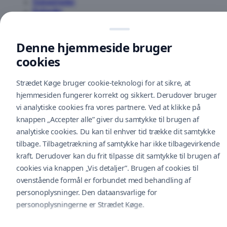
Spisesteder
Nyheder
Tilbud
Om os
Kontakt os
Denne hjemmeside bruger
cookies
Åbningstider
Parkering
Gavekort
Strædet Køge bruger cookie-teknologi for at sikre, at
Find vej
hjemmesiden fungerer korrekt og sikkert. Derudover bruger
Tilbagemeldinger
vi analytiske cookies fra vores partnere. Ved at klikke på
Bliv lejer
Cookiepolitik
knappen „Accepter alle” giver du samtykke til brugen af
U
analytiske cookies. Du kan til enhver tid trække dit samtykke
tilbage. Tilbagetrækning af samtykke har ikke tilbagevirkende
Cityconportal
M
kraft. Derudover kan du frit tilpasse dit samtykke til brugen af
Privat politik
cookies via knappen „Vis detaljer”. Brugen af cookies til
Følg os på sociale medier
ovenstående formål er forbundet med behandling af
A
personoplysninger. Den dataansvarlige for
personoplysningerne er Strædet Køge.
B
© Strædet Køge 2026. Drevet af Nextima.